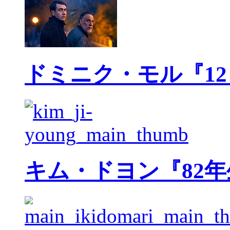
ドミニク・モル『1
キム・ドヨン『82