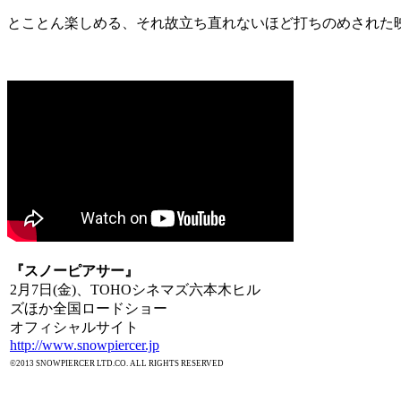
とことん楽しめる、それ故立ち直れないほど打ちのめされた
『スノーピアサー』
2月7日(金)、TOHOシネマズ六本木ヒル
ズほか全国ロードショー
オフィシャルサイト
http://www.snowpiercer.jp
©2013 SNOWPIERCER LTD.CO. ALL RIGHTS RESERVED