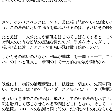
かれている」状態にあるだけなのだが。
さて、そのサスペンスにしても、常に張り詰めていれば良い
う。この映画において我々を痺れさせるのは、まさにその緩
たとえば、主人公たちが前進をはじめてしばらくすると、こ
拷問人のような扮装の屈強な男たちが、手斧を持ってぎっし
張が頂点に達したところで血糊が飛び散り始めるのだ。
しかもその戦いのさなか、列車が地球上を一周（＝一年）走
ネルの中へと進入し、暗闇の中で一方的な虐殺が開始され…
映像にも、物語の論理構造にも、破綻は一切無い。先頭車両
い。まさに、はじめて『レイダース／失われたアーク《聖櫃
そういう意味でこの作品は、概念としての娯楽映画を示す「
識を鬱陶しく感じさせられる瞬間はどこにもない。そして、
の追憶』（03）への跳躍と同じ質の、だが比べものにならい