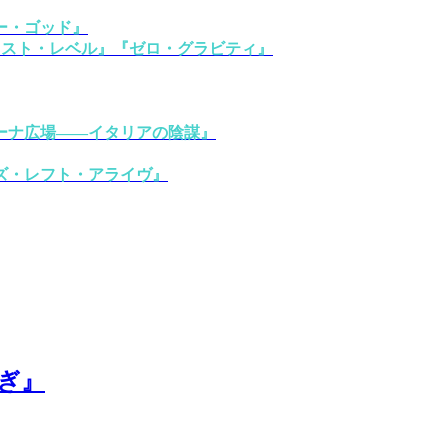
ー・ゴッド』
クスト・レベル』『ゼロ・グラビティ』
ーナ広場——イタリアの陰謀』
ズ・レフト・アライヴ』
ぎ』