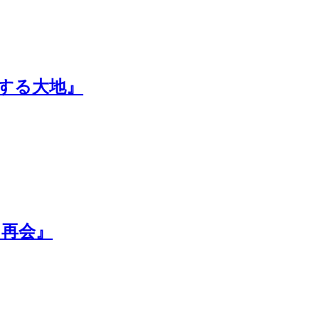
する大地』
／再会』