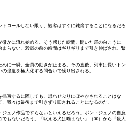
ントロールしない限り、観客はすぐに鈍磨することになるだろ
が微かに流れ始める。そう感じた瞬間、開いた扉の向こうに、
始まらない。殺戮の前の瞬間はギリギリまで引き伸ばされ、緊
ために一瞬、全員の動きが止まる。その直後、列車は長いトン
いの強度を極大化する間合いで繰り出される。
を描写するに際しても、思わせぶりにぼやかされることはな
て、我々は最後まで引きずり回されることになるのだ。
・ジュノ作品ですらないといえるだろう。ポン・ジュノの自意
でもないだろう。『吠える犬は噛まない』（00）から『殺人