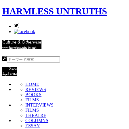
HARMLESS UNTRUTHS
HOME
REVIEWS
BOOKS
FILMS
INTERVIEWS
FILMS
THEATRE
COLUMNS
ESSAY