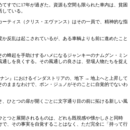
てすでに17年が過ぎた。資源も空間も限られた車内は、貧困
活している。
カーティス（クリス・エヴァンス）はその一員で、精神的な指
度か反乱は起こされているが、ある車輌よりも前に進めたこと
その蜂起を手助けするハメになるジャンキーのナムグン・ミン
風通しを良くする。その風通しの良さは、登場人物たちを捉え
ナン』におけるインダストリアの、地下 → 地上へと上昇して
そのままなわけで、ポン・ジュノがそのことに自覚的でないわ
そ、ひとつの扉が開くごとに文字通り目の前に拓ける新しい風
ひとつと展開されるものは、どれも既視感や懐かしさと同時
けで、その事実を自覚することはなく、ただ完全に「持って行