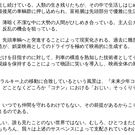
走し続けている。人類の生き残りたちが、その中で生活しはじめ
最後尾の車輌群に押し込められ、富裕層は先頭部分で優雅に生
、薄暗く不潔な中に大勢の人間がひしめき合っている。主人公
、反乱の機会を狙っている。
、先頭車輌へと突進することによって現実化される。過去に幾
造が、娯楽映画としてのドライヴを極めて映画的に生成する。
だけを目指すのに対して、列車の構造を熟知した技術者として
視線を保持することによって物語に笑いを導入し、映画全体の
エラルキー上の移動に合致しているという風景は、『未来少年コ
、どことなくどころか『コナン』における「おじい」そっくり
。いつでも仲間を守れるわけでもない。その前提があるからこ
まるのである。
しい、誰も見たことのない世界ではない。むしろ、ひとつまた
もちろん、我々は上述のサスペンスによって支配されているわ