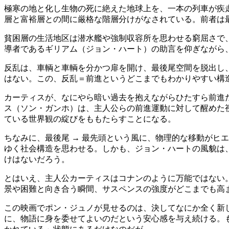
極寒の地と化し生物の死に絶えた地球上を、一本の列車が疾
層と富裕層との間に厳格な階層分けがなされている。前者は
貧困層の生活地区は潜水艦や強制収容所を思わせる窮屈さで
導者であるギリアム（ジョン・ハート）の助言を仰ぎながら
反乱は、車輌と車輌を分かつ扉を開け、最後尾空間を脱出し
はない。この、反乱＝前進というどこまでもわかりやすい構
カーティスが、なにやら暗い過去を抱えながらひたすら前進
ス（ソン・ガンホ）は、主人公らの前進運動に対して醒めた
ている世界観の綻びをももたらすことになる。
ちなみに、最後尾 → 最先頭という風に、物理的な移動がヒ
ゆく社会構造を思わせる。しかも、ジョン・ハートの風貌は
けはないだろう。
とはいえ、主人公カーティスはコナンのように万能ではない
景や困難と向き合う瞬間、サスペンスの強度がどこまでも高
この映画でポン・ジュノが見せるのは、決してなにか全く新
に、物語に身を委せてよいのだという安心感を与え続ける。