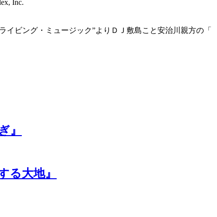
ex, Inc.
ドライビング・ミュージック”よりＤＪ敷島こと安治川親方の「
ぎ』
する大地』