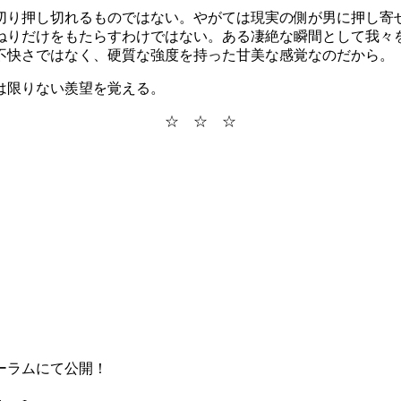
切り押し切れるものではない。やがては現実の側が男に押し寄
ねりだけをもたらすわけではない。ある凄絶な瞬間として我々
不快さではなく、硬質な強度を持った甘美な感覚なのだから。
は限りない羨望を覚える。
☆ ☆ ☆
ーラムにて公開！