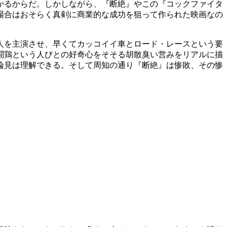
かるからだ。しかしながら、『断絶』やこの『コックファイタ
場合はおそらく真剣に商業的な成功を狙って作られた映画なの
人を主演させ、早くてカッコイイ車とロード・レースという要
闘鶏という人びとの好奇心をそそる胡散臭い営みをリアルに描
論見は理解できる。そして周知の通り『断絶』は惨敗、その惨