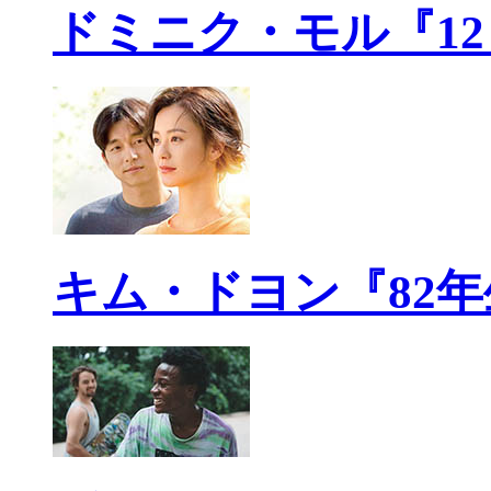
ドミニク・モル『1
キム・ドヨン『82