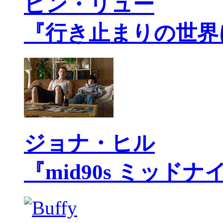
ビン・リュー
『行き止まりの世界
ジョナ・ヒル
『mid90s ミッド