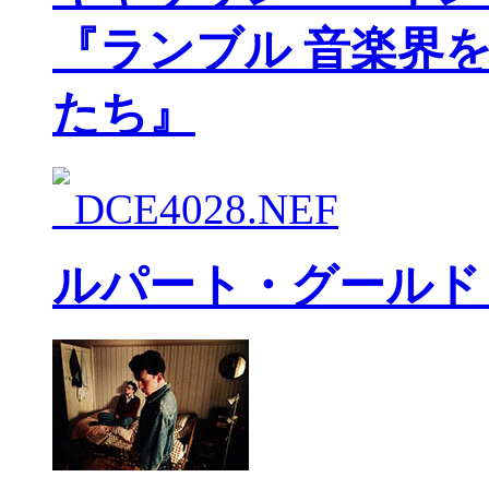
『ランブル 音楽界
たち』
ルパート・グールド