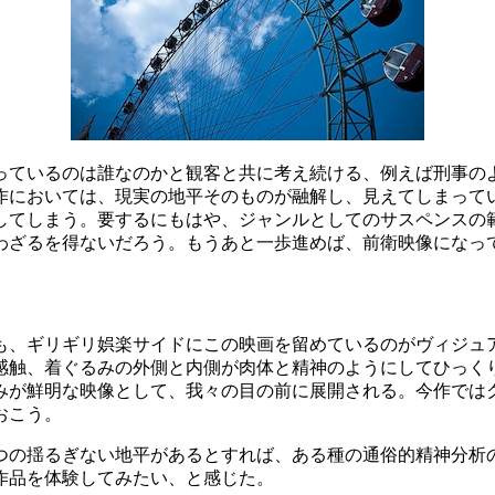
っているのは誰なのかと観客と共に考え続ける、例えば刑事の
作においては、現実の地平そのものが融解し、見えてしまって
してしまう。要するにもはや、ジャンルとしてのサスペンスの
わざるを得ないだろう。もうあと一歩進めば、前衛映像になっ
も、ギリギリ娯楽サイドにこの映画を留めているのがヴィジュ
感触、着ぐるみの外側と内側が肉体と精神のようにしてひっく
みが鮮明な映像として、我々の目の前に展開される。今作では
おこう。
つの揺るぎない地平があるとすれば、ある種の通俗的精神分析
作品を体験してみたい、と感じた。