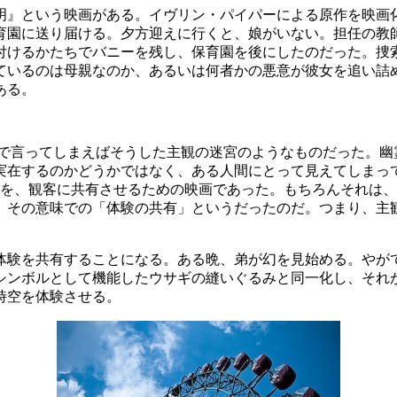
明』という映画がある。イヴリン・パイパーによる原作を映画
育園に送り届ける。夕方迎えに行くと、娘がいない。担任の教
付けるかたちでバニーを残し、保育園を後にしたのだった。捜
ているのは母親なのか、あるいは何者かの悪意が彼女を追い詰
ある。
とで言ってしまえばそうした主観の迷宮のようなものだった。幽
実在するのかどうかではなく、ある人間にとって見えてしまっ
験を、観客に共有させるための映画であった。もちろんそれは
、その意味での「体験の共有」というだったのだ。つまり、主
体験を共有することになる。ある晩、弟が幻を見始める。やが
シンボルとして機能したウサギの縫いぐるみと同一化し、それ
時空を体験させる。