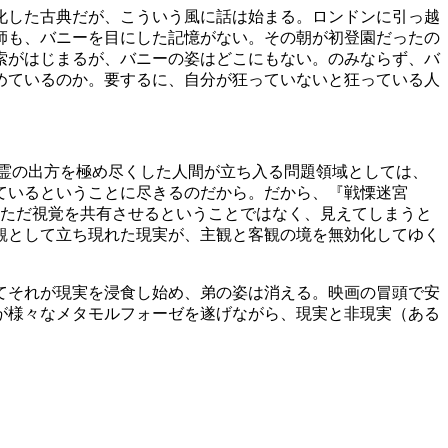
化した古典だが、こういう風に話は始まる。ロンドンに引っ越
師も、バニーを目にした記憶がない。その朝が初登園だったの
索がはじまるが、バニーの姿はどこにもない。のみならず、バ
めているのか。要するに、自分が狂っていないと狂っている人
霊の出方を極め尽くした人間が立ち入る問題領域としては、
ているということに尽きるのだから。だから、『戦慄迷宮
、ただ視覚を共有させるということではなく、見えてしまうと
観として立ち現れた現実が、主観と客観の境を無効化してゆく
てそれが現実を浸食し始め、弟の姿は消える。映画の冒頭で安
が様々なメタモルフォーゼを遂げながら、現実と非現実（ある