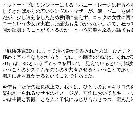
オットー・プレミンジャーによる『バニー・レークは行方不
してきたばかりの若いシングル・マザーが、娘＝バニーを保
だが、少し遅刻をしたため教師に会えず、コックの女性に言
ニーという少女が実在した証拠も見つからない。さて、狂っ
間が証明することができるのか、という問題を巡るお話でも
『戦慄迷宮3D』によって清水崇が踏み入れたのは、ひとこ
極めて真っ当なものだろう。なにしろ幽霊の問題は、それが
3D』は、3Dというギミックを用いて、見えているという体
いうことのシステムそのものを共有させるということであり
場所に身を置かせるということでもあった。
今作もまたその延長線上で、我々は、ひとりの女＝キリコの
楽死させられるウサギのイメージが、前作においてもキー・
いは主観と客観）とを入れ子状にねじり合わせつつ、歪んだ