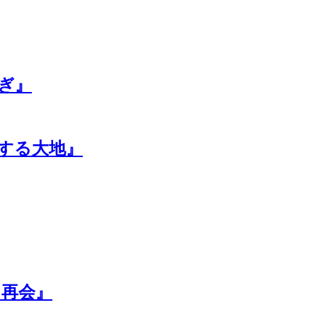
ぎ』
する大地』
／再会』