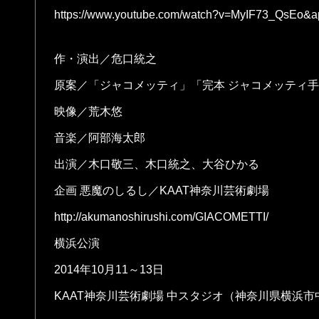
https://www.youtube.com/watch?v=MyIF73_QsEo&a
作・演出／危口統之
原案／「ジャコメッティ」「完本 ジャコメッティ手帖
映像／荒木悠
音楽／阿部海太郎
出演／木口敬三、木口統之、大谷ひかる
企画 悪魔のしるし／KAAT神奈川芸術劇場
http://akumanoshirushi.com/GIACOMETTI/
横浜公演
2014年10月11～13日
KAAT神奈川芸術劇場 中スタジオ（神奈川県横浜