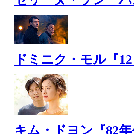
ドミニク・モル『1
キム・ドヨン『82