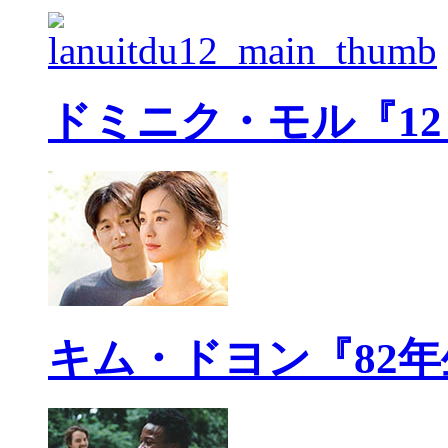
ドミニク・モル『1
キム・ドヨン『82