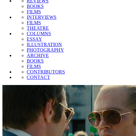
REVIEWS
BOOKS
FILMS
INTERVIEWS
FILMS
THEATRE
COLUMNS
ESSAY
ILLUSTRATION
PHOTOGRAPHY
ARCHIVE
BOOKS
FILMS
CONTRIBUTORS
CONTACT