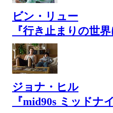
ビン・リュー
『行き止まりの世界
ジョナ・ヒル
『mid90s ミッド