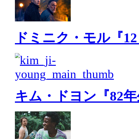
ドミニク・モル『1
キム・ドヨン『82