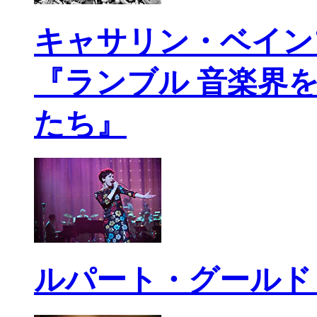
キャサリン・ベイン
『ランブル 音楽界
たち』
ルパート・グールド