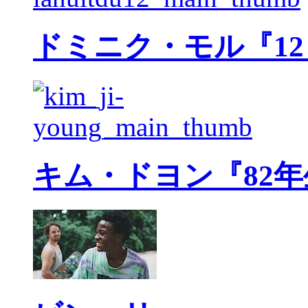
ドミニク・モル『1
キム・ドヨン『82