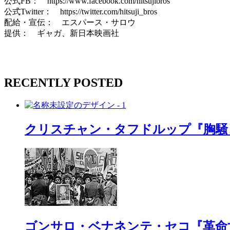
公式FB： https://www.facebook.com/hitsujibros
公式Twitter： https://twitter.com/hitsuji_bros
配給・宣伝： エスパース・サロウ
提供： ギャガ、新日本映画社
RECENTLY POSTED
クリスチャン・タフドルップ『胸騒
ゴンサロ・ベナネンテ・セコ『革命