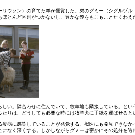
ーリウソン）の育てた羊が優賞した。弟のグミー（シグルヅル
もほとんど区別がつかないし、豊かな髭をもこもことたくわえ
いらしい。隣合わせに住んでいて、牧羊地も隣接している。とい
ふたりは、どうしても必要な時には牧羊犬に手紙を運ばせると
る疫病に感染していることが発覚する。獣医にも発見できなか
でになく深くする。しかしながらグミーは密かにその処分を逃