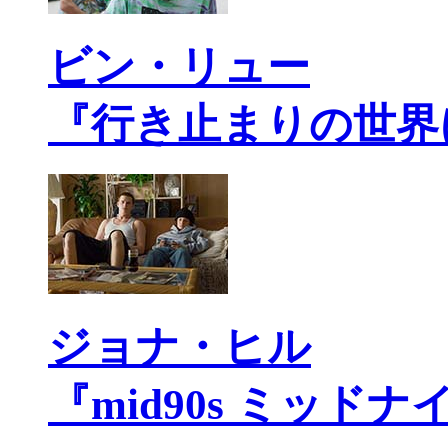
ビン・リュー
『行き止まりの世界
ジョナ・ヒル
『mid90s ミッド