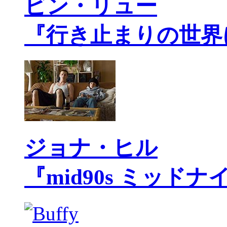
ビン・リュー
『行き止まりの世界
ジョナ・ヒル
『mid90s ミッド