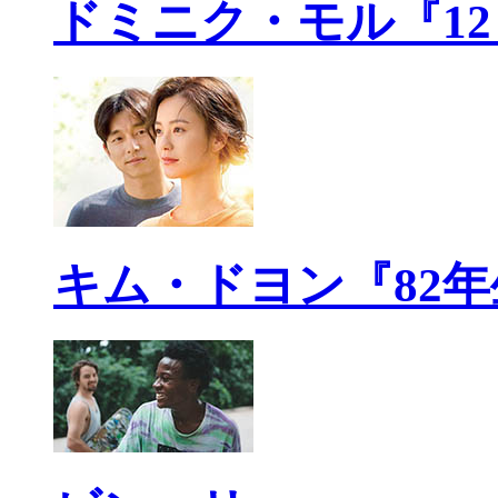
ドミニク・モル『1
キム・ドヨン『82