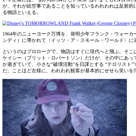
が、それが絵空事であることを知っているわれわれは反射的
る物語といえる。
1964年のニューヨーク万博を、発明少年フランク・ウォー
シディ）に導かれて〈イッツ・ア・スモール・ワールド〉に
というのはプロローグで、物語はすぐに現代へと飛ぶ。そこ
ケイシー（ブリット・ロバートソン）だけが、その中にあっ
か過ぎていて、小さな“破壊活動”を日課とする “テロリス
だ。ことほど左様に、われわれ観客が基本的にせせら笑いを