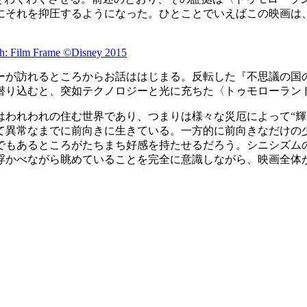
にそれを抑圧するようになった。ひとことでいえばこの映画は、
カーが訪れるところからお話ははじまる。反転した『不思議の
潜り込むと、突如テクノロジーと光に充ちた〈トゥモローラン
はわれわれの住む世界であり、つまりは様々な災厄によって“輝
て異常なまでに前向きに生きている。一方的に前向きなだけの
ト”でもあるところがたちまち好感を持たせるだろう。シニシズ
浮かべながら眺めていることを完全に意識しながら、映画全体