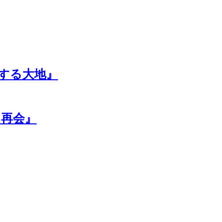
する大地』
／再会』