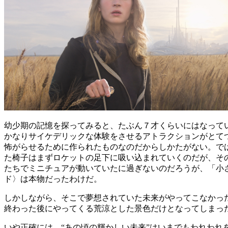
幼少期の記憶を探ってみると、たぶん７才くらいにはなって
かなりサイケデリックな体験をさせるアトラクションがとて
怖がらせるために作られたものなのだからしかたがない。で
た椅子はまずロケットの足下に吸い込まれていくのだが、そ
たちでミニチュアが動いていたに過ぎないのだろうが、「小
ド〉は本物だったわけだ。
しかしながら、そこで夢想されていた未来がやってこなかっ
終わった後にやってくる荒涼とした景色だけとなってしまっ
いや正確には、“あの頃の輝かしい未来”はいまでもわれわ