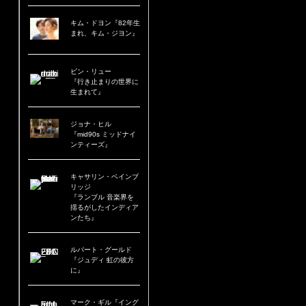
キム・ドヨン『82年生
まれ、キム・ジヨン』
ビン・リュー
『行き止まりの世界に
生まれて』
ジョナ・ヒル
『mid90s ミッドナイ
ンティーズ』
キャサリン・ベインブ
リッジ
『ランブル 音楽界を
揺るがしたインディア
ンたち』
ルパート・グールド
『ジュディ 虹の彼方
に』
マーク・ギル『イング