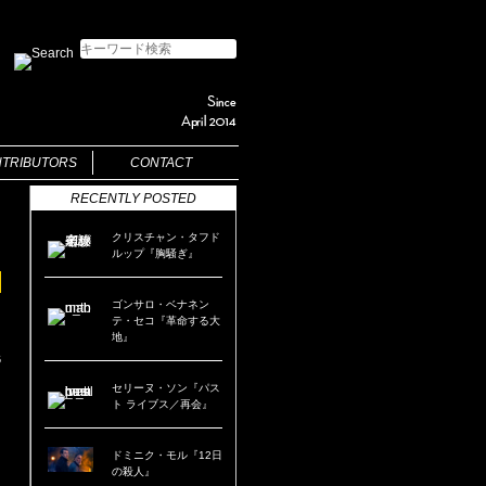
TRIBUTORS
CONTACT
RECENTLY POSTED
クリスチャン・タフド
ルップ『胸騒ぎ』
ゴンサロ・ベナネン
テ・セコ『革命する大
）
地』
6
セリーヌ・ソン『パス
ト ライブス／再会』
ドミニク・モル『12日
の殺人』