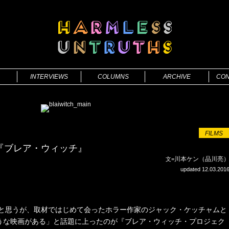
INTERVIEWS
COLUMNS
ARCHIVE
CON
FILMS
ESSAY
BOOKS
THEATRE
ILLUSTRATION
FILMS
PHOTOGRAPHY
FILMS
『ブレア・ウィッチ』
川本ケン（品川亮
文=
updated 12.03.201
たと思うが、取材ではじめて会ったホラー作家のジャック・ケッチャムと
うな映画がある」と話題に上ったのが『ブレア・ウィッチ・プロジェク