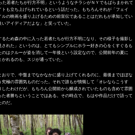
入った若者たちが行方不明」というようなチラシがＮＹでもばらまかれて
イトも立ち上げられているという話だった。もちろんそれが「フェイ
イルの映画を盛り上げるための前宣伝であることはだれもが承知してい
良いアイディアだよな」と笑っていた。
するため森の中に入った若者たちが行方不明になり、その様子を撮影し
見された」というのは、とてもシンプルにホラー好きの心をくすぐるも
たのはクルーが姿を消して一年後という設定なので、公開前年の夏に
まかれるのも、スジが通っていた。
とおりで、中盤までなかなかに盛り上げてくれるのに、最後までほぼな
う究極の雰囲気ものだった。それで誰もが憤慨して「オレならこうす
りしたわけだが、もちろん公開前から醸成されていたものも含めて雰囲
った者勝ちということではある。その時点で、もはや作品だけで語って
たのだ。