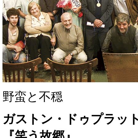
野蛮と不穏
ガストン・ドゥプラッ
『笑う故郷』