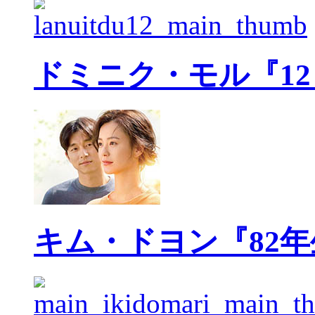
ドミニク・モル『1
キム・ドヨン『82