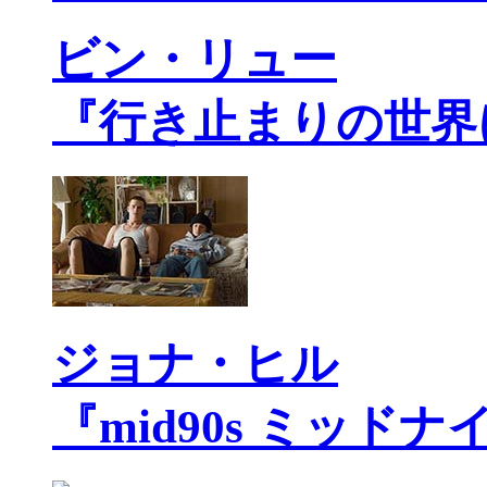
ビン・リュー
『行き止まりの世界
ジョナ・ヒル
『mid90s ミッド