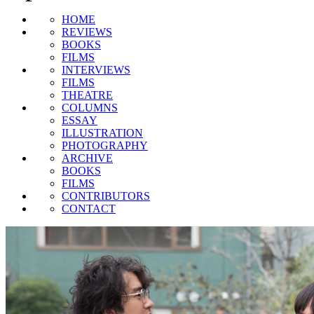
HOME
REVIEWS
BOOKS
FILMS
INTERVIEWS
FILMS
THEATRE
COLUMNS
ESSAY
ILLUSTRATION
PHOTOGRAPHY
ARCHIVE
BOOKS
FILMS
CONTRIBUTORS
CONTACT