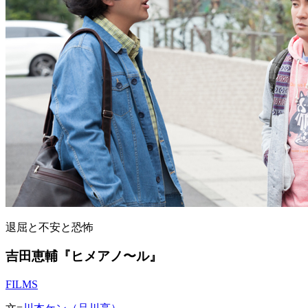
退屈と不安と恐怖
吉田恵輔『ヒメアノ〜ル』
FILMS