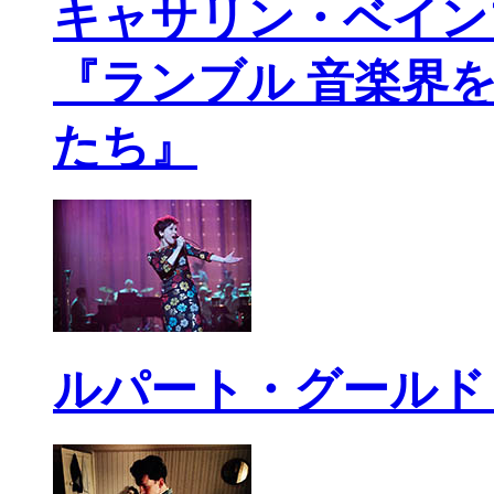
キャサリン・ベイン
『ランブル 音楽界
たち』
ルパート・グールド