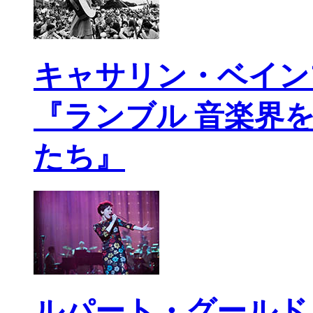
キャサリン・ベイン
『ランブル 音楽界
たち』
ルパート・グールド