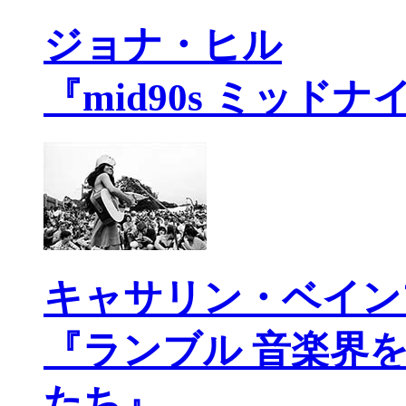
ジョナ・ヒル
『mid90s ミッド
キャサリン・ベイン
『ランブル 音楽界
たち』