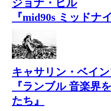
ジョナ・ヒル
『mid90s ミッド
キャサリン・ベイン
『ランブル 音楽界
たち』