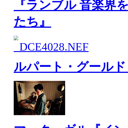
『ランブル 音楽界
たち』
ルパート・グールド