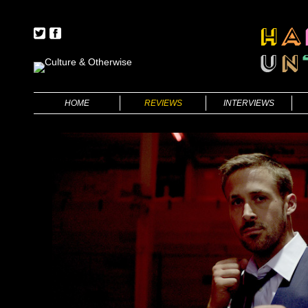
HOME
REVIEWS
INTERVIEWS
BOOKS
FILMS
FILMS
THEATRE