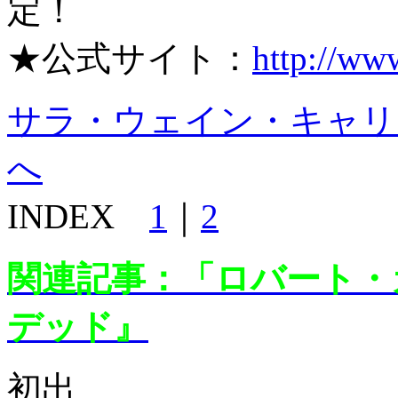
定！
★公式サイト：
http://ww
サラ・ウェイン・キャリー
へ
INDEX
1
｜
2
関連記事：「ロバート・
デッド』
初出