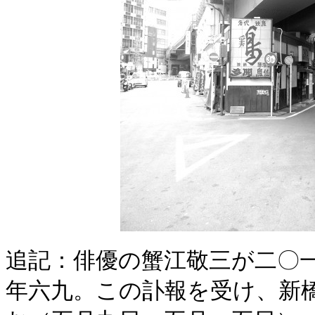
追記：俳優の蟹江敬三が二〇
年六九。この訃報を受け、新