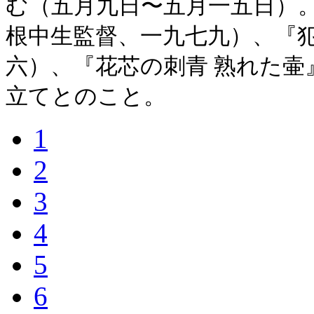
む（五月九日〜五月一五日）
根中生監督、一九七九）、『
六）、『花芯の刺青 熟れた壷
立てとのこと。
1
2
3
4
5
6