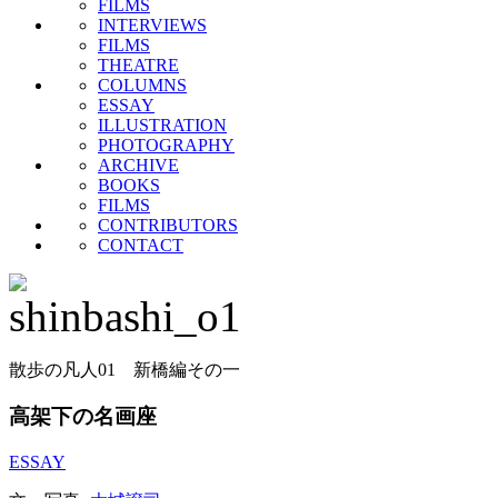
FILMS
INTERVIEWS
FILMS
THEATRE
COLUMNS
ESSAY
ILLUSTRATION
PHOTOGRAPHY
ARCHIVE
BOOKS
FILMS
CONTRIBUTORS
CONTACT
散歩の凡人01 新橋編その一
高架下の名画座
ESSAY